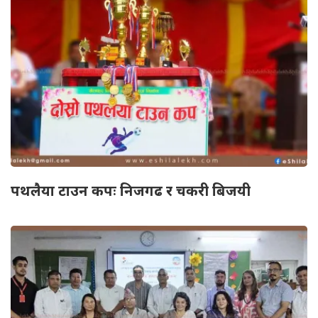
पथलैया टाउन कपः निजगढ र चकरी बिजयी