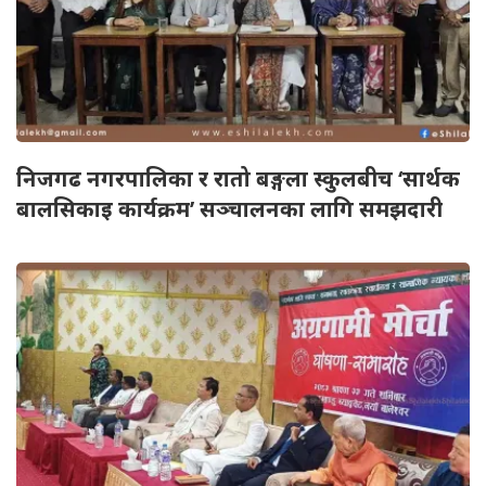
निजगढ नगरपालिका र रातो बङ्गला स्कुलबीच ‘सार्थक
बालसिकाइ कार्यक्रम’ सञ्चालनका लागि समझदारी