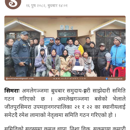
१६ पुष २०८२, बुधबार १४:०१
सिमराः
अमलेगञ्जमा बुधबार समुदाय-प्रहरी साझेदारी समिति
गठन गरिएको छ । अमलेखगञ्जमा बसेको भेलाले
जीतपुरसिमरा उपमहानगरपालिका २१ र २२ का स्थानीयलाई
समेटदै रमेश लामाको नेतृत्वमा समिति गठन गरिएको हो ।
समितिको सदस्यमा कमल थापा, निशा विक, सुकुमाया कुमारी