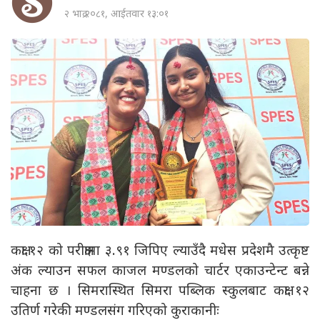
२ भाद्र २०८१, आईतवार १३:०१
कक्षा १२ को परीक्षामा ३.९१ जिपिए ल्याउँदै मधेस प्रदेशमै उत्कृष्ट
अंक ल्याउन सफल काजल मण्डलको चार्टर एकाउन्टेन्ट बन्ने
चाहना छ । सिमरास्थित सिमरा पब्लिक स्कुलबाट कक्षा १२
उतिर्ण गरेकी मण्डलसंग गरिएको कुराकानीः