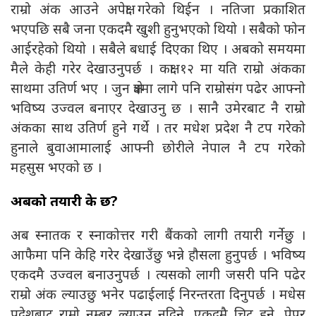
राम्रो अंक आउने अपेक्षा गरेको थिईन । नतिजा प्रकाशित
भएपछि सबै जना एकदमै खुशी हुनुभएको थियो । सबैको फोन
आईरहेको थियो । सबैले बधाई दिएका थिए । अबको समयमा
मैले केही गरेर देखाउनुपर्छ । कक्षा १२ मा यति राम्रो अंकका
साथमा उतिर्ण भए । जुन क्षेत्रमा लागे पनि राम्रोसंग पढेर आफ्नो
भविष्य उज्वल बनाएर देखाउनु छ । सानै उमेरबाट नै राम्रो
अंकका साथ उतिर्ण हुने गर्थे । तर मधेश प्रदेश नै टप गरेको
हुनाले बुवाआमालाई आफ्नी छोरीले नेपाल नै टप गरेको
महसुस भएको छ ।
अबको तयारी के छ?
अब स्नातक र स्नाकोत्तर गरी बैंकको लागी तयारी गर्नेछु ।
आफैमा पनि केहि गरेर देखाउँछु भन्ने हौसला हुनुपर्छ । भविष्य
एकदमै उज्वल बनाउनुपर्छ । त्यसको लागी जसरी पनि पढेर
राम्रो अंक ल्याउछु भनेर पढाईलाई निरन्तरता दिनुपर्छ । मधेस
प्रदेशबाट राम्रो नम्बर ल्याउन नदिने, एकदमै चिट हुने, पेपर