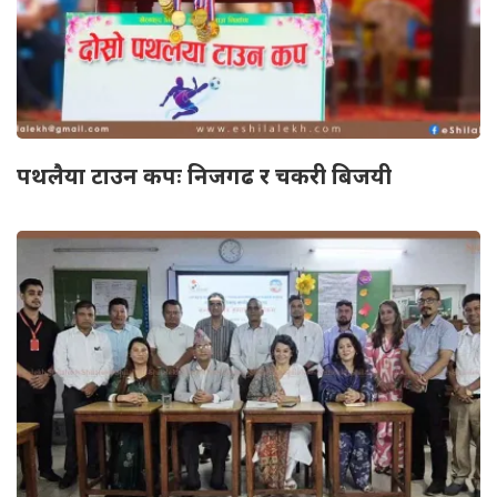
पथलैया टाउन कपः निजगढ र चकरी बिजयी