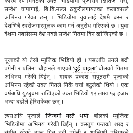
करिब १० मिनेटको उक्त भिडियोमा पूजासंगै क्षितिज गिरी,
सन्देश चापागाईं, बि.बि.मल्ल ठकुरीलगायतका कलाकारले
अभिनय गरेका छन् । भिडियोमा युवालाई देशमै बस्न र
देशभित्रै स्वरोजगारमूलक काम गर्न अनुरोध गरिएको छ । युवा
देशमा नबसेसम्म देश नबन्ने सन्देश गितमा दिन खोजिएको छ ।
पूजाको यो तेस्रो म्युजिक भिडियो हो । यसअघि उनले बद्री
पंगेनी र एलिना चौहानले गाएको
‘दुई पाइला’
बोलको गितमा
अभिनय गरेकी थिईन् । गायक प्रकाश सपुतसंगै पूजाको
अभिनय रहेको उक्त गितले निकै चर्चा बटुलेको थियो । एक
वर्षअघि युट्युबमा राखिएको उक्त भिडियो ९२ लाख ५३ हजार
भन्दा बढीले हेरिसकेका छन् ।
त्यसअघि पूजाले
‘जिन्दगी यस्तै भयो’
बोलको म्युजिक
भिडियोमा अभिनय गरेकी थिईन् । कस्तुप पन्तको शब्द र
संगीत रहेको उक्त गित बद्री पंगेनी र शान्तिश्री परियारले