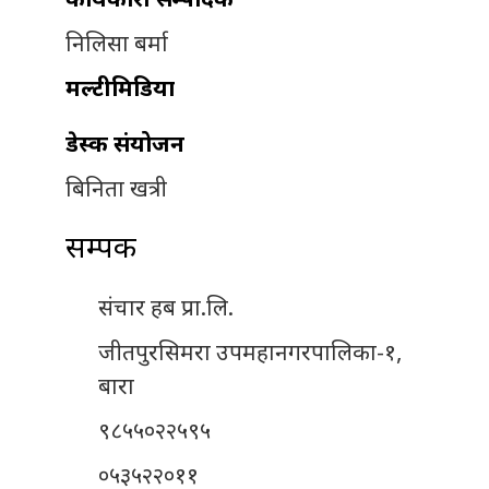
निलिसा बर्मा
मल्टीमिडिया
डेस्क संयोजन
बिनिता खत्री
सम्पर्क
संचार हब प्रा.लि.
जीतपुरसिमरा उपमहानगरपालिका-१,
बारा
९८५५०२२५९५
०५३५२२०११