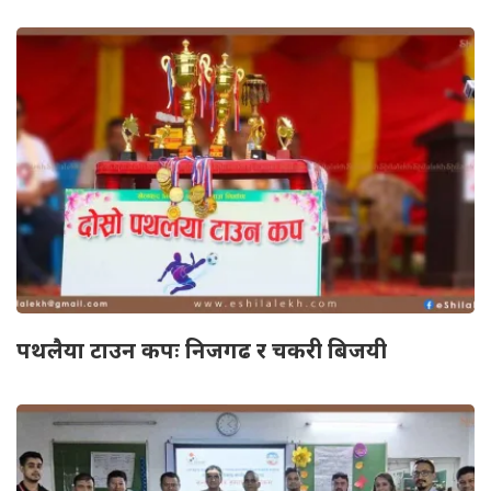
पथलैया टाउन कपः निजगढ र चकरी बिजयी