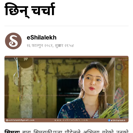
छिन् चर्चा
eShilalekh
१६ फाल्गुन २०८१, शुक्रबार २१:५४
सिमराः
बारा सिमराकी पूजा पौडेलले अभिनय गरेको उनको