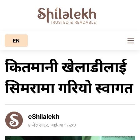
EN
किर्तिमानी खेलाडीलाई
सिमरामा गरियो स्वागत
eShilalekh
४ जेष्ठ २०८२, आईतवार १५:१३