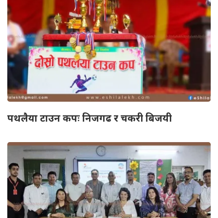
पथलैया टाउन कपः निजगढ र चकरी बिजयी