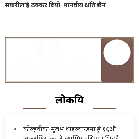
सवारीलाई ठक्कर दियो, मानवीय क्षति छैन
लोकप्रिय
कोल्हवीका सुलभ थाइल्यान्डमा हुने १६औं
अन्तर्राष्ट्रिय कराते च्याम्पियनसिपमा भिड्दै