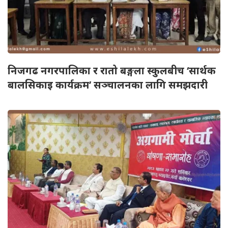
निजगढ नगरपालिका र रातो बङ्गला स्कुलबीच ‘सार्थक
बालसिकाइ कार्यक्रम’ सञ्चालनका लागि समझदारी