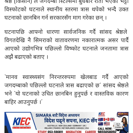
श्रेष्ठ (किसान) ले जगदम्बा स्टिल्समा बुधबार राती भएको भट्टी
विस्फोटको घटनाले स्थानीय स्तरमा त्रास थपेको भन्दै उक्त
घटनाको छानबिन गर्न सरकारसँग माग गरेका छन् ।
घटनापछि आफ्नो धारणा सार्वजनिक गर्दै सांसद श्रेष्ठले
विगतदेखि नै सिमराको वातावरणमा नकारात्मक असर पार्दै
आएको उद्योगभित्र पछिल्लो विष्फोट घटनाले जनतामा त्रास
अझै बढाएको बताए ।
`मानव स्वास्थ्यसंग निरन्तररुपमा खेलबाड गर्दै आएको
जगदम्बाको पछिल्लो घटनाले त्रास बढाएको छ´ सांसद श्रेष्ठले
भने `यो घटनाको उचित छानबिन हुनुपर्छ र वास्तविक कारण
बाहिर आउनुपर्छ ।´