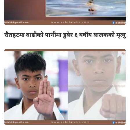
रौतहटमा बाढीको पानीमा डुबेर ६ वर्षीय बालकको मृत्यु