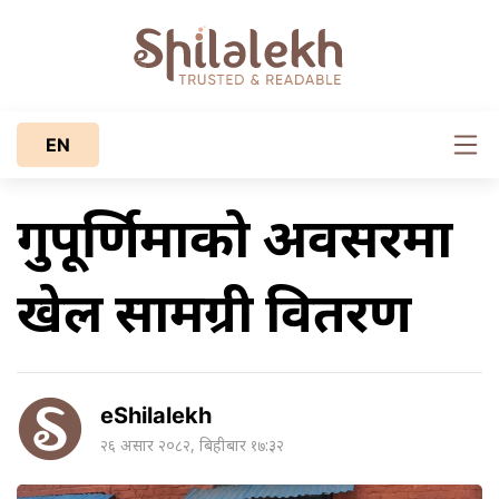
EN
गुरुपूर्णिमाको अवसरमा
खेल सामग्री वितरण
eShilalekh
२६ असार २०८२, बिहीबार १७:३२