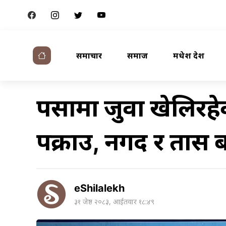
समाचार
समाज
मधेश प्रदेश
पर्सामा जुवा खेलिर
पक्राउ, नगद र तास 
eShilalekh
३१ जेष्ठ २०८३, आईतवार १८:४९