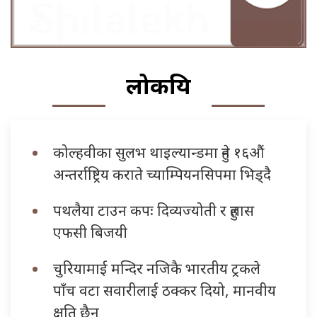
लोकप्रिय
कोल्हवीका सुलभ थाइल्यान्डमा हुने १६औं
अन्तर्राष्ट्रिय कराते च्याम्पियनसिपमा भिड्दै
पथलैया टाउन कपः दिव्यज्योती र हुलास
एफसी बिजयी
चुरियामाई मन्दिर नजिकै भारतीय ट्रकले
पाँच वटा सवारीलाई ठक्कर दियो, मानवीय
क्षति छैन