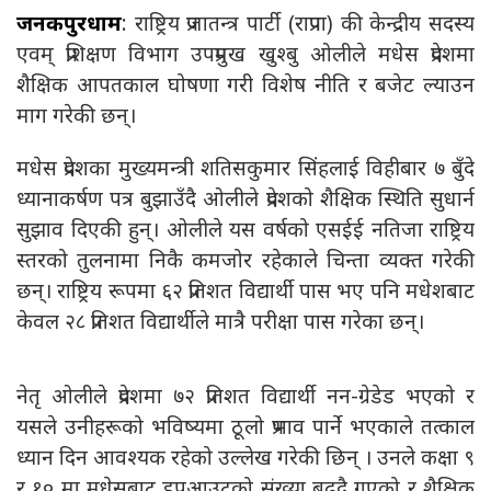
जनकपुरधाम
: राष्ट्रिय प्रजातन्त्र पार्टी (राप्रपा) की केन्द्रीय सदस्य
एवम् प्रशिक्षण विभाग उपप्रमुख खुश्बु ओलीले मधेस प्रदेशमा
शैक्षिक आपतकाल घोषणा गरी विशेष नीति र बजेट ल्याउन
माग गरेकी छन्।
मधेस प्रदेशका मुख्यमन्त्री शतिसकुमार सिंहलाई विहीबार ७ बुँदे
ध्यानाकर्षण पत्र बुझाउँदै ओलीले प्रदेशको शैक्षिक स्थिति सुधार्न
सुझाव दिएकी हुन्। ओलीले यस वर्षको एसईई नतिजा राष्ट्रिय
स्तरको तुलनामा निकै कमजोर रहेकाले चिन्ता व्यक्त गरेकी
छन्। राष्ट्रिय रूपमा ६२ प्रतिशत विद्यार्थी पास भए पनि मधेशबाट
केवल २८ प्रतिशत विद्यार्थीले मात्रै परीक्षा पास गरेका छन्।
नेतृ ओलीले प्रदेशमा ७२ प्रतिशत विद्यार्थी नन-ग्रेडेड भएको र
यसले उनीहरूको भविष्यमा ठूलो प्रभाव पार्ने भएकाले तत्काल
ध्यान दिन आवश्यक रहेको उल्लेख गरेकी छिन् । उनले कक्षा ९
र १० मा मधेसबाट ड्रपआउटको संख्या बढ्दै गएको र शैक्षिक