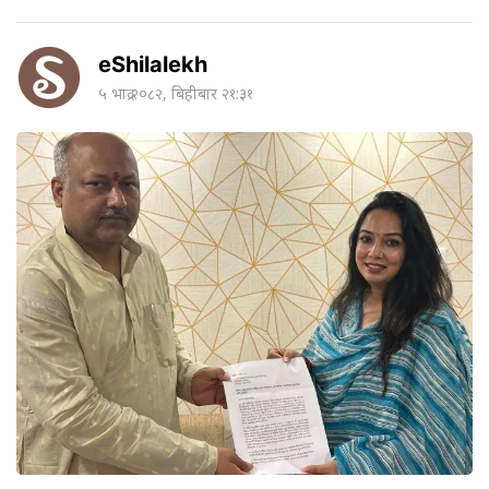
eShilalekh
५ भाद्र २०८२, बिहीबार २१:३१