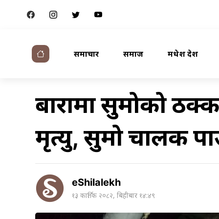
समाचार
समाज
मधेश प्रदेश
बारामा सुमोको ठक
मृत्यु, सुमो चालक पक्र
eShilalekh
१३ कार्तिक २०८२, बिहीबार १४:४९