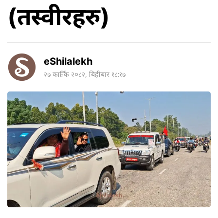
(तस्वीरहरु)
eShilalekh
२७ कार्तिक २०८२, बिहीबार १८:१७