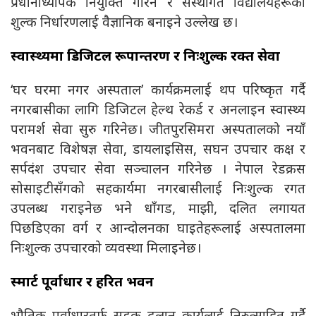
प्रधानाध्यापक नियुक्ति गरिने र संस्थागत विद्यालयहरूको
शुल्क निर्धारणलाई वैज्ञानिक बनाइने उल्लेख छ।
स्वास्थ्यमा डिजिटल रूपान्तरण र निःशुल्क रक्त सेवा
‘घर घरमा नगर अस्पताल’ कार्यक्रमलाई थप परिष्कृत गर्दै
नगरबासीका लागि डिजिटल हेल्थ रेकर्ड र अनलाइन स्वास्थ्य
परामर्श सेवा सुरु गरिनेछ। जीतपुरसिमरा अस्पतालको नयाँ
भवनबाट विशेषज्ञ सेवा, डायलाइसिस, सघन उपचार कक्ष र
सर्पदंश उपचार सेवा सञ्चालन गरिनेछ । नेपाल रेडक्रस
सोसाइटीसँगको सहकार्यमा नगरबासीलाई निःशुल्क रगत
उपलब्ध गराइनेछ भने धाँगड, माझी, दलित लगायत
पिछडिएका वर्ग र आन्दोलनका घाइतेहरूलाई अस्पतालमा
निःशुल्क उपचारको व्यवस्था मिलाइनेछ।
स्मार्ट पूर्वाधार र हरित भवन
भौतिक पूर्वाधारतर्फ सडक ढलान कार्यलाई निरुत्साहित गर्दै