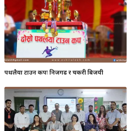
पथलैया टाउन कपः निजगढ र चकरी बिजयी