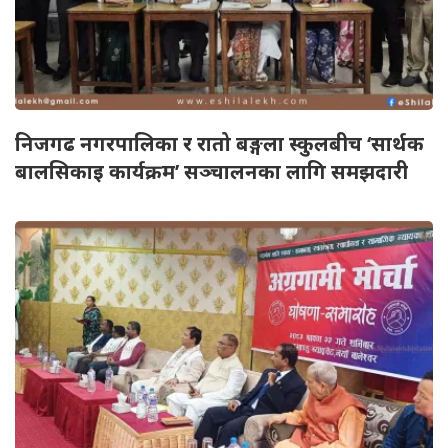
निजगढ नगरपालिका र रातो बङ्गला स्कुलबीच ‘सार्थक
बालसिकाइ कार्यक्रम’ सञ्चालनका लागि समझदारी