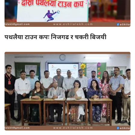
पथलैया टाउन कपः निजगढ र चकरी बिजयी