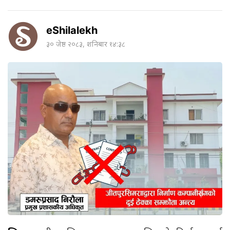
eShilalekh
३० जेष्ठ २०८३, शनिबार १४:३८