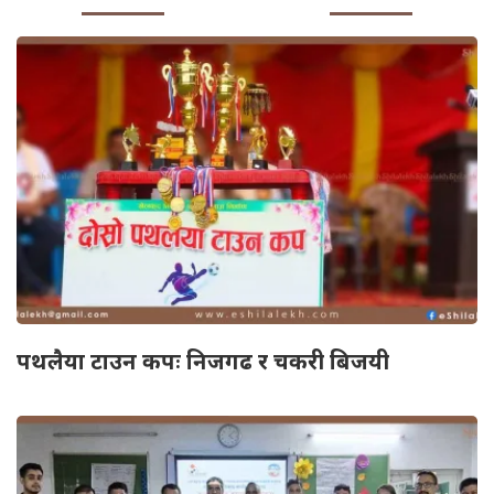
पथलैया टाउन कपः निजगढ र चकरी बिजयी