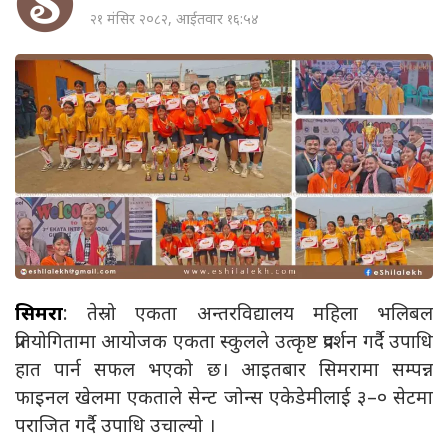
२१ मंसिर २०८२, आईतवार १६:५४
सिमरा
: तेस्रो एकता अन्तरविद्यालय महिला भलिबल
प्रतियोगितामा आयोजक एकता स्कुलले उत्कृष्ट प्रदर्शन गर्दै उपाधि
हात पार्न सफल भएको छ। आइतबार सिमरामा सम्पन्न
फाइनल खेलमा एकताले सेन्ट जोन्स एकेडेमीलाई ३–० सेटमा
पराजित गर्दै उपाधि उचाल्यो ।