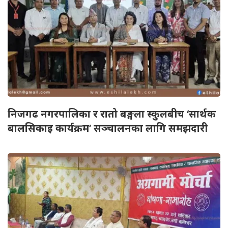
निजगढ नगरपालिका र रातो बङ्गला स्कुलबीच ‘सार्थक
बालसिकाइ कार्यक्रम’ सञ्चालनका लागि समझदारी