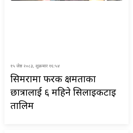
१५ जेष्ठ २०८३, शुक्रबार १६:५४
सिमरामा फरक क्षमताका
छात्रालाई ६ महिने सिलाइकटाइ
तालिम