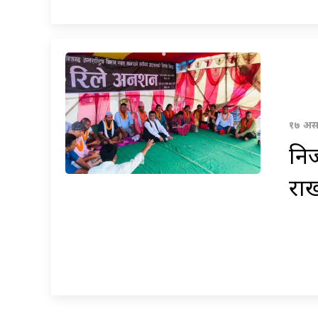
१७ असा
नि
राख