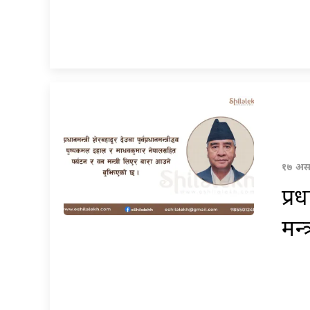
१७ असा
प्र
मन्