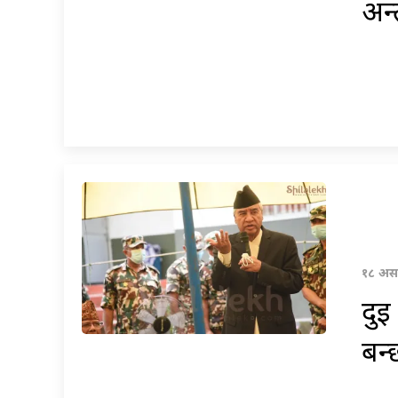
अन्
१८ असा
दुई
बन्