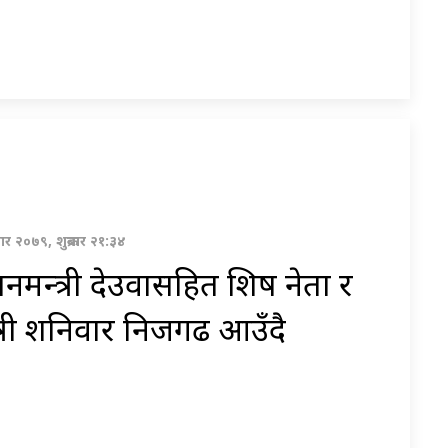
र २०७९, शुक्रबार २१:३४
धानमन्त्री देउवासहित शिर्ष नेता र
त्री शनिवार निजगढ आउँदै