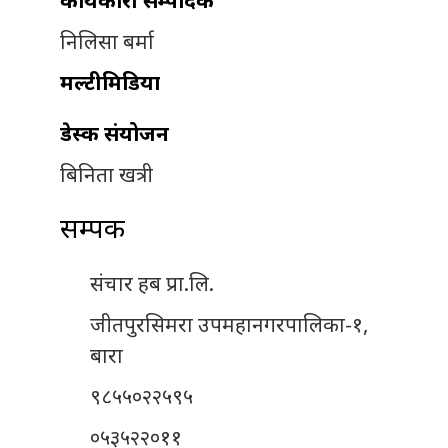
कार्यकारी सम्पादक
निलिसा बर्मा
मल्टीमिडिया
डेस्क संयोजन
बिनिता खत्री
सम्पर्क
संचार हब प्रा.लि.
जीतपुरसिमरा उपमहानगरपालिका-१,
बारा
९८५५०२२५९५
०५३५२२०११