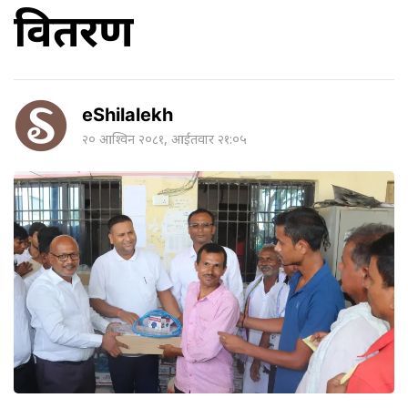
वितरण
eShilalekh
२० आश्विन २०८१, आईतवार २१:०५