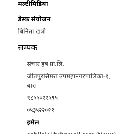
मल्टीमिडिया
डेस्क संयोजन
बिनिता खत्री
सम्पर्क
संचार हब प्रा.लि.
जीतपुरसिमरा उपमहानगरपालिका-१,
बारा
९८५५०२२५९५
०५३५२२०११
इमेल