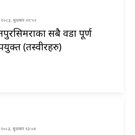
्ठ २०८३, बुधबार २१:५२
पुरसिमराका सबै वडा पूर्ण
युक्त (तस्वीरहरु)
्ठ २०८३, बुधबार १३:०४