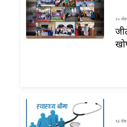
२० जेष
जीत
खोप
१३ जेष