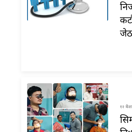
निज
कट
जेठ
१२ बैश
सि