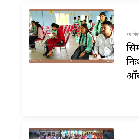
२६ जेष
सिम
निः
आँ