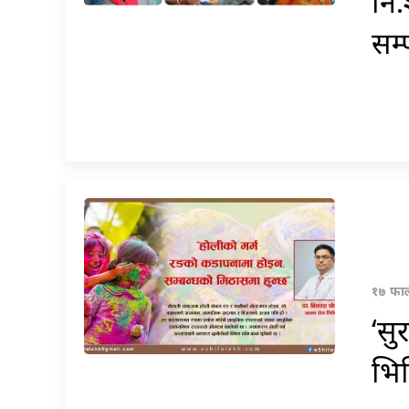
नि:
सम्प
१७ फाल
‘सु
भित