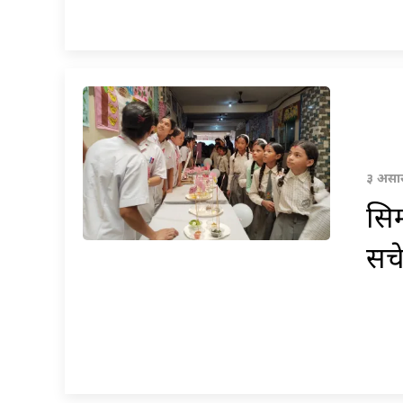
३ असार
सिम
सचे