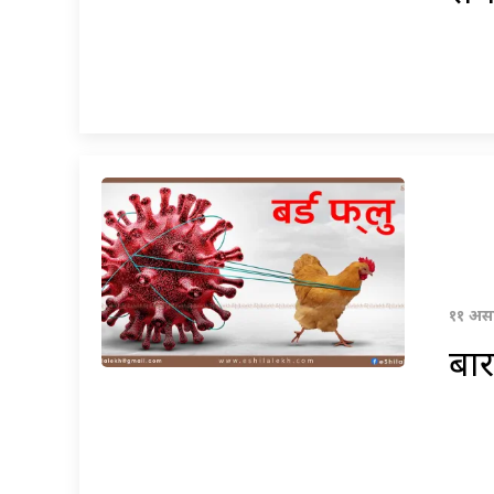
११ असा
बार