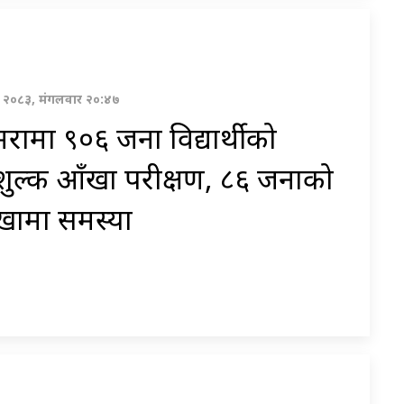
्ठ २०८३, मंगलवार २०:४७
रामा ९०६ जना विद्यार्थीको
शुल्क आँखा परीक्षण, ८६ जनाको
खामा समस्या