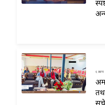
स्प
अन्
६ श्राव
अम
तथा
सचे