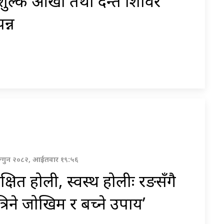
शुल्क आँखा तथा दन्त शिविर
न्न
्गुन २०८२, आईतवार १९:५६
रक्षित होली, स्वस्थ होलीः रङसँगै
्रिने जोखिम र बच्ने उपाय’