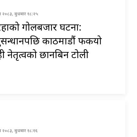
ावण २०८३, बुधबार १८:२५
रहाको गोलबजार घटना:
सन्धानपछि काठमाडौं फर्कियो
ी नेतृत्वको छानबिन टोली
वण २०८३, बुधबार १८:१६