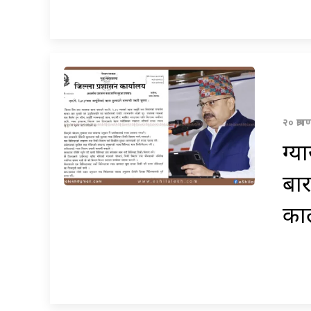
२० श्र
ग्य
बार
काल