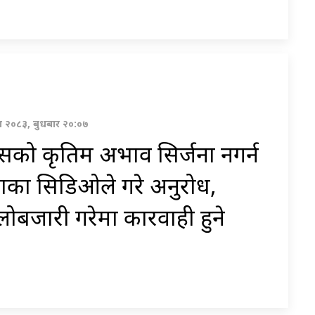
ावण २०८३, बुधबार २०:०७
ासको कृतिम अभाव सिर्जना नगर्न
ाका सिडिओले गरे अनुरोध,
ोबजारी गरेमा कारवाही हुने