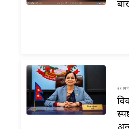
बार
२१ श्र
विव
स्प
अन्