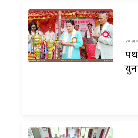
२० श्रा
पथ
युन