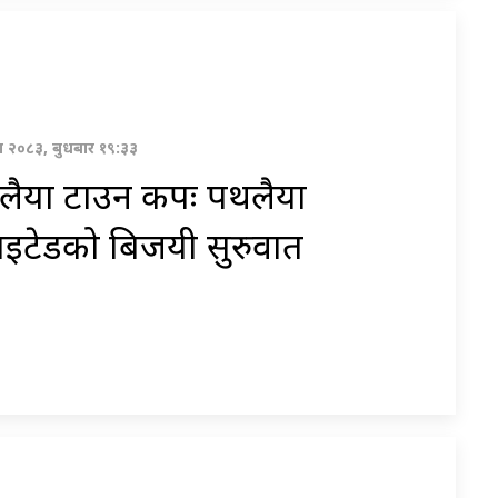
वण २०८३, बुधबार १९:३३
लैया टाउन कपः पथलैया
ाइटेडको बिजयी सुरुवात