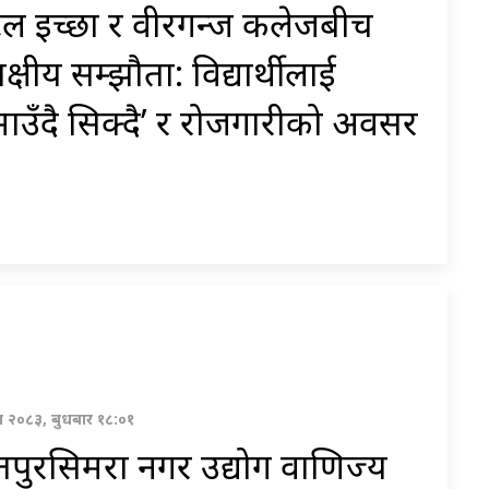
ल इच्छा र वीरगन्ज कलेजबीच
िपक्षीय सम्झौता: विद्यार्थीलाई
ाउँदै सिक्दै’ र रोजगारीको अवसर
वण २०८३, बुधबार १८:०१
पुरसिमरा नगर उद्योग वाणिज्य