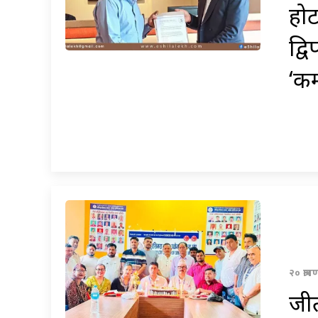
होट
द्व
‘कम
२० श्रा
जीत