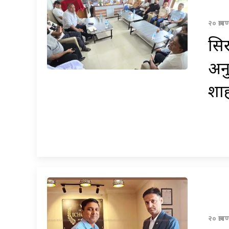
२० श्र
सि
अनु
शाह
२० श्रा