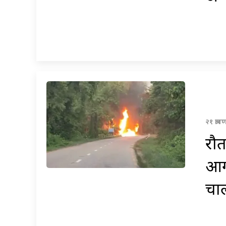
२१ श्र
रौत
आगल
चाल