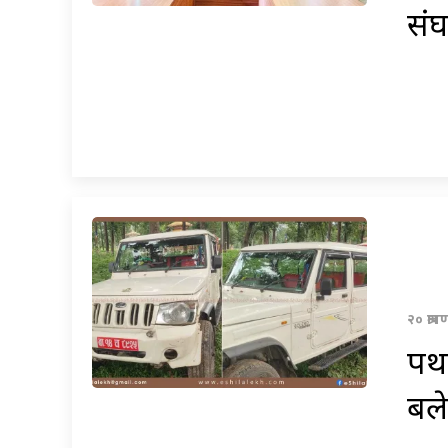
संघ
२० श्र
पथल
बले