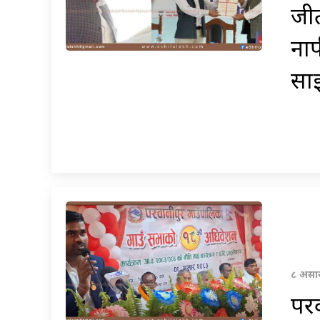
जी
नाप
सा
८ असार
परव