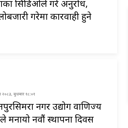
ाका सिडिओले गरे अनुरोध,
ोबजारी गरेमा कारवाही हुने
वण २०८३, बुधबार १८:०१
पुरसिमरा नगर उद्योग वाणिज्य
ले मनायो नवौं स्थापना दिवस