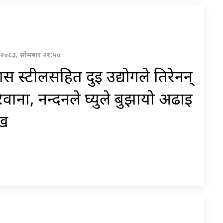
वण २०८३, सोमबार २१:५०
ास स्टीलसहित दुई उद्योगले तिरेनन्
वाना, नन्दनले घ्युले बुझायो अढाई
ख