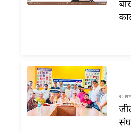
बार
काल
२० श्रा
जीत
संघ