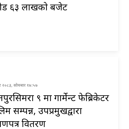
ोड ६३ लाखको बजेट
 २०८३, सोमबार १७:५७
पुरसिमरा ९ मा गार्मेन्ट फेब्रिकेटर
िम सम्पन्न, उपप्रमुखद्वारा
माणपत्र वितरण