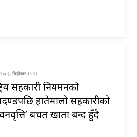
ण २०८३, बिहीबार १९:२१
्ट्रिय सहकारी नियमनको
पदण्डपछि हातेमालो सहकारीको
वनवृत्ति’ बचत खाता बन्द हुँदै