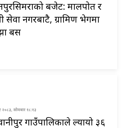
तपुरसिमराको बजेट: मालपोत र
ी सेवा नगरबाटै, ग्रामिण भेगमा
झा बस
 २०८३, सोमबार १८:१३
ानीपुर गाउँपालिकाले ल्यायो ३६