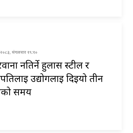
वण २०८३, मंगलवार १९:१०
वाना नतिर्ने हुलास स्टील र
पतिलाई उद्योगलाई दिईयो तीन
नको समय