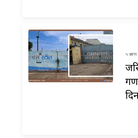
५ श्रा
जरि
गण
दि