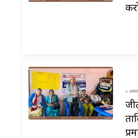
कर
८ असार
जीत
ताल
प्र