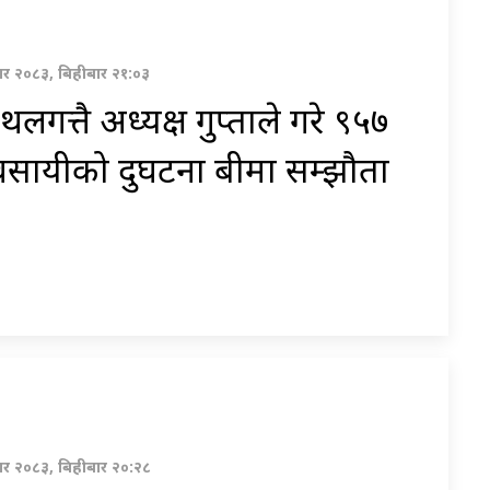
र २०८३, बिहीबार २१:०३
लगत्तै अध्यक्ष गुप्ताले गरे ९५७
वसायीको दुर्घटना बीमा सम्झौता
र २०८३, बिहीबार २०:२८