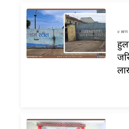
४ श्रा
हुल
जरि
ला