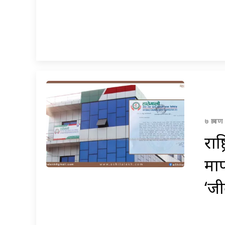
७ श्राव
राष
मा
‘जी