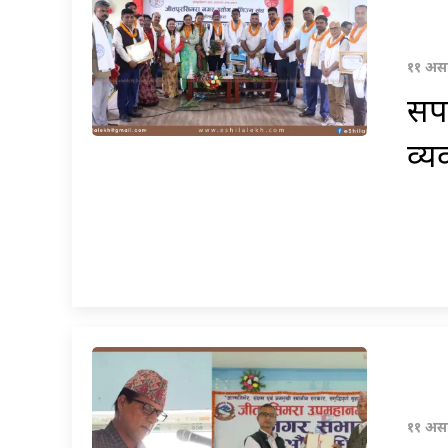
११ असा
सपथ
व्य
११ असा